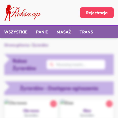
Rejestracja
WSZYSTKIE
PANIE
MASAŻ
TRANS
Strona główna
/
Żyrardów
Roksa
Żyrardów
Żyrardów - Dostępne ogłoszenia
24
23
Ola nowa
Eliza
Żyrardów
Żyrardów