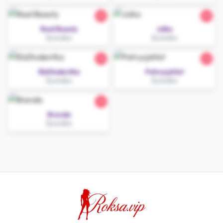
25
25
Real Beauty
Julka
Żyrardów
Żyrardów
32
23
ElaStudentka
PatrycjaHot
Żyrardów
Żyrardów
18
Brenda
Żyrardów