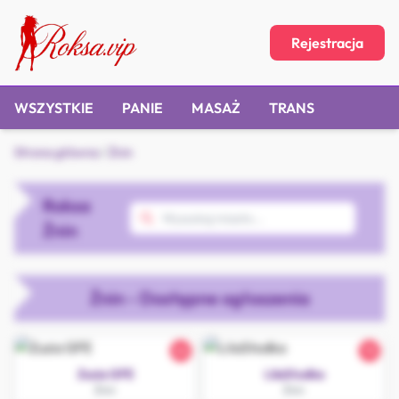
Rejestracja
WSZYSTKIE
PANIE
MASAŻ
TRANS
Strona główna
/
Żnin
Roksa
Żnin
Żnin - Dostępne ogłoszenia
26
18
Zuzia GFE
LilaSłodka
Żnin
Żnin