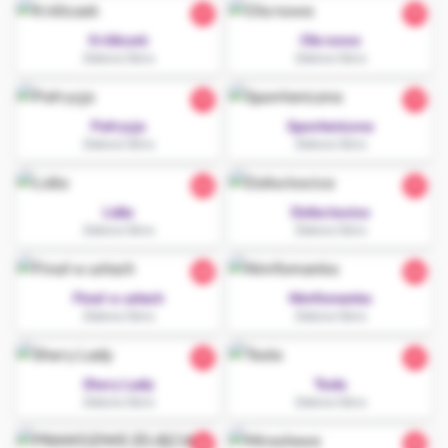
21
19
Króliczek
Ola nowa
Zielona Góra
Zielona Góra
19
37
Patrycja
Spontaniczna
Zielona Góra
Zielona Góra
22
31
Lidia
Dzika kocica
Zielona Góra
Zielona Góra
28
24
Finał w ustach
Nimfomanka
Zielona Góra
Zielona Góra
31
21
Shery Lady
Tesla
Zielona Góra
Zielona Góra
26
25