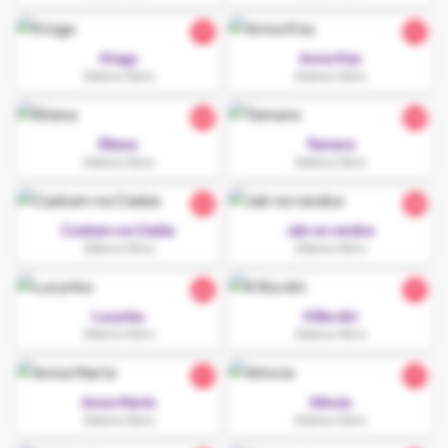
19
21
Kinga
Anna Kiss
Zielona Góra
Zielona Góra
20
25
Eliana
Tamara
Zielona Góra
Zielona Góra
32
28
Czekam na Ciebie
Jak na randce
Zielona Góra
Zielona Góra
26
19
Lucynka
Kilka dni
Zielona Góra
Zielona Góra
27
27
Anna Maria
Alincia
Zielona Góra
Zielona Góra