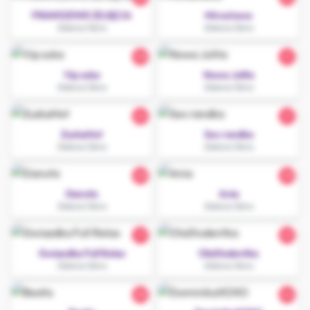
PRAWDZIWE ZDJĘCIA
Mirosława
Zielona Góra
Zielona Góra
30
21
Vip suka
Nowa Julita
Zielona Góra
Zielona Góra
22
21
ZuzkaHot
Sex randka
Zielona Góra
Zielona Góra
20
30
Danuta
Ania
Zielona Góra
Zielona Góra
27
23
Gwiazdka Full Relax
OlaStudentka
Zielona Góra
Zielona Góra
28
24