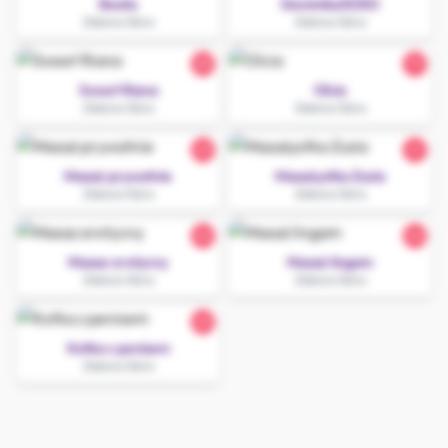
Beata
DominikaXOXO
Zielona Góra
Zielona Góra
25
19
Sweet Riana
Olcia
Zielona Góra
Zielona Góra
23
21
Masaż prywatnie
Masażystka Zuzia
Zielona Góra
Zielona Góra
24
24
Masaz erotycny
Masaż lingam
Zielona Góra
Zielona Góra
23
Kotka z penisem
Zielona Góra