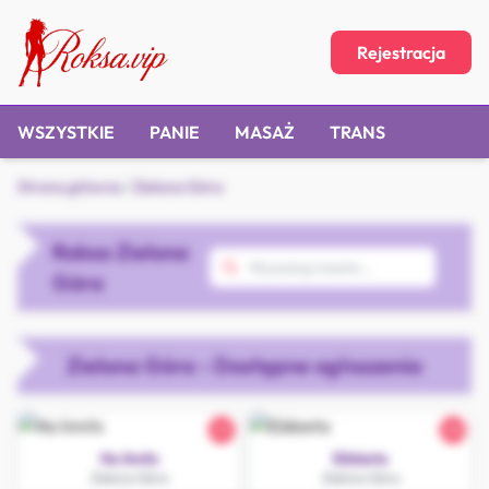
Rejestracja
WSZYSTKIE
PANIE
MASAŻ
TRANS
Strona główna
/
Zielona Góra
Roksa Zielona
Góra
Zielona Góra - Dostępne ogłoszenia
23
20
No limits
Elżbieta
Zielona Góra
Zielona Góra