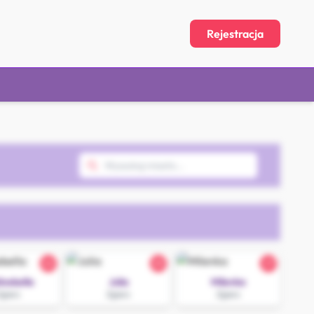
Rejestracja
22
25
27
inebella
Julia
Milenka
Zgierz
Zgierz
Zgierz