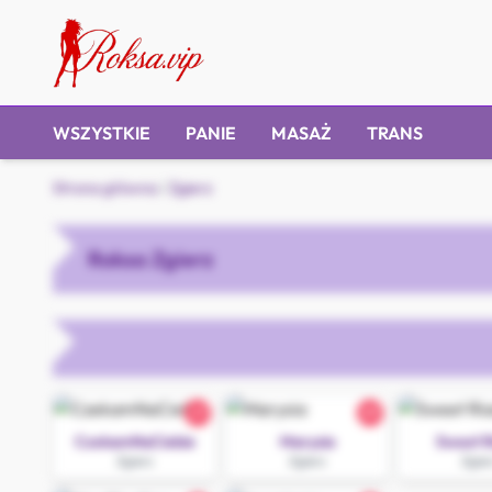
WSZYSTKIE
PANIE
MASAŻ
TRANS
Strona główna
/
Zgierz
Roksa Zgierz
27
29
CzekamNaCiebie
Marysia
Sweet R
Zgierz
Zgierz
Zgier