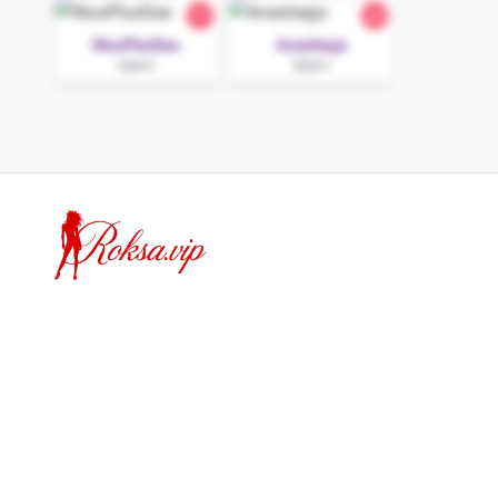
27
22
NicePlusSize
Anastazja
Zgierz
Zgierz