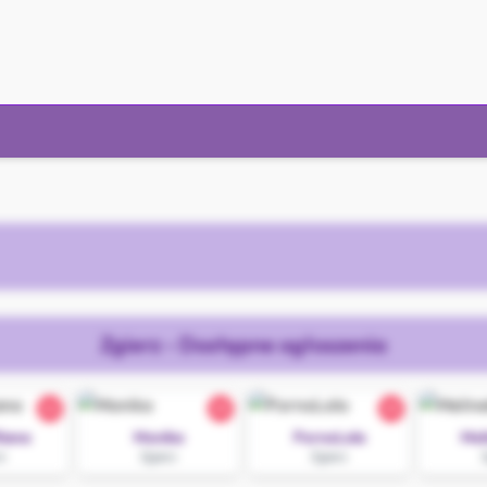
Zgierz - Dostępne ogłoszenia
22
25
25
iana
Monika
PornoLola
Mel
z
Zgierz
Zgierz