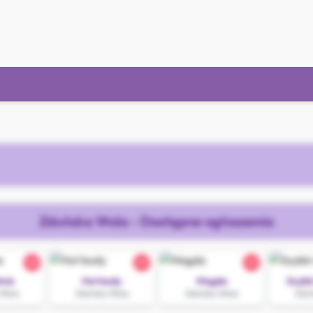
Zduńska Wola - Dostępne ogłoszenia
28
29
22
nie
Hot body
Magda
Szybk
 Wola
Zduńska Wola
Zduńska Wola
Zduń