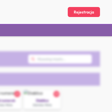
Rejestracja
22
30
i numerek
Diablica
ska Wola
Zduńska Wola