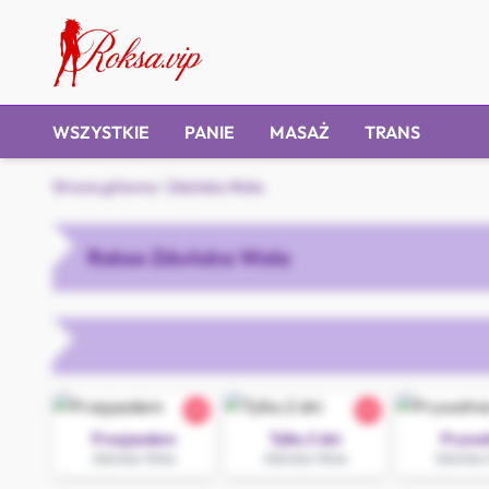
WSZYSTKIE
PANIE
MASAŻ
TRANS
Strona główna
/
Zduńska Wola
Roksa Zduńska Wola
25
32
Przejazdem
Tylko 2 dni
Prywat
Zduńska Wola
Zduńska Wola
Zduńska