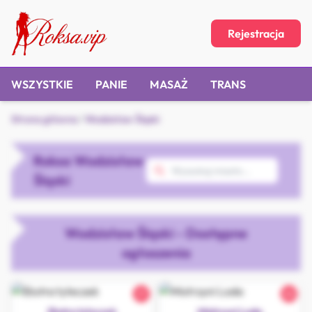
Rejestracja
WSZYSTKIE
PANIE
MASAŻ
TRANS
Strona główna
/
Wodzisław Śląski
Roksa Wodzisław
Śląski
Wodzisław Śląski - Dostępne
ogłoszenia
21
26