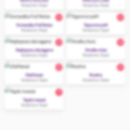
Ekstra tyłeczek
Mistrzyni Loda
Wodzisław Śląski
Wodzisław Śląski
24
22
Gwiazdka Full Relax
TajemniczaM
Wodzisław Śląski
Wodzisław Śląski
32
28
Najlepsza obciągara
Słodka Asia
Wodzisław Śląski
Wodzisław Śląski
25
35
UlaMasaż
Realna
Wodzisław Śląski
Wodzisław Śląski
19
Tajski masaż
Wodzisław Śląski