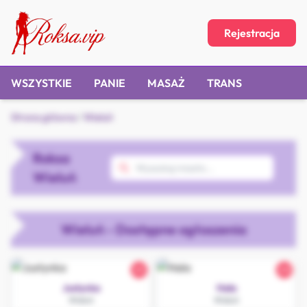
Rejestracja
WSZYSTKIE
PANIE
MASAŻ
TRANS
Strona główna
/
Wieluń
Roksa
Wieluń
Wieluń - Dostępne ogłoszenia
25
20
Justynka
Hala
Wieluń
Wieluń