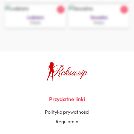
21
27
Lodziara
Sexualna
Wieluń
Wieluń
Przydatne linki
Polityka prywatności
Regulamin