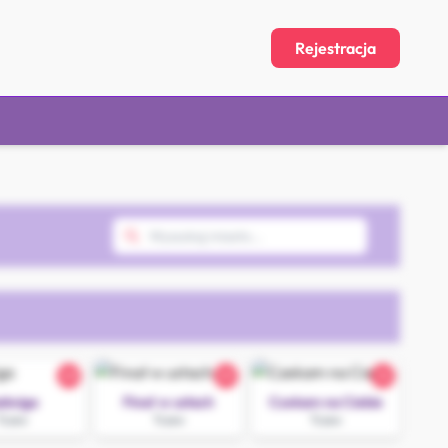
Rejestracja
20
25
32
adwiga
Finał w ustach
Czekam na Ciebie
Tczew
Tczew
Tczew