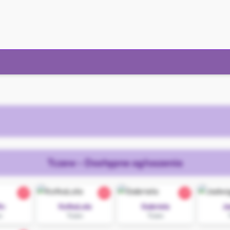
Tczew - Dostępne ogłoszenia
27
23
27
in
KotkaLola
Gabriela
J
w
Tczew
Tczew