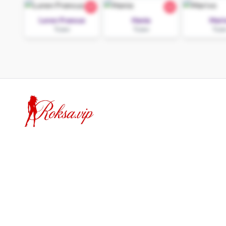
25
26
Loren Francuz
Hania
Mari
Tczew
Tczew
Tcze