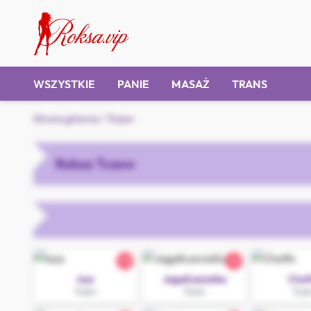
WSZYSTKIE
PANIE
MASAŻ
TRANS
Strona główna
/
Tczew
Roksa Tczew
30
33
Issa
JagaKusicielka
Chef
Tczew
Tczew
Tcze