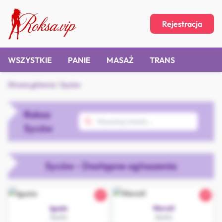
Rejestracja
WSZYSTKIE
PANIE
MASAŻ
TRANS
Strona główna
/
Syców
Roksa
Syców
Syców - Dostępne ogłoszenia
21
27
Igusia
WeraX
Syców
Syców