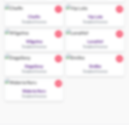
21
25
Chefin
Vip Lola
Świętochłowice
Świętochłowice
25
25
Wilgotna
LenaHot
Świętochłowice
Świętochłowice
32
26
DagaSexy
Emilka
Świętochłowice
Świętochłowice
28
Waleria Nuru
Świętochłowice