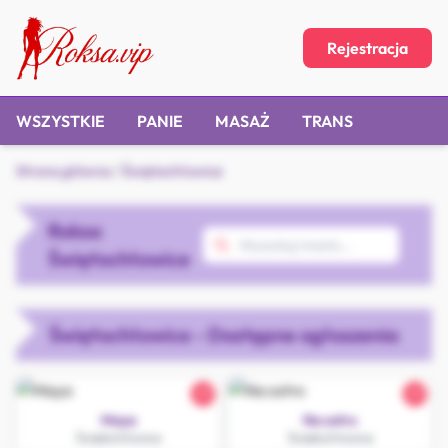
Rejestracja
WSZYSTKIE
PANIE
MASAŻ
TRANS
Strona główna
/
Świętochłowice
Roksa
Świętochłowice
Świętochłowice - Dostępne ogłoszenia
27
27
Maya
Na ostro
Świętochłowice
Świętochłowice