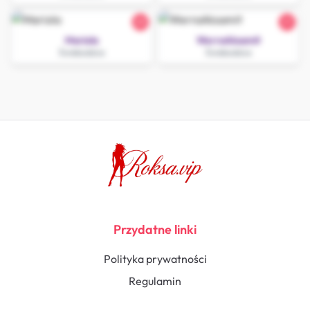
25
21
Mariola
WerraAksamit
Świebodzice
Świebodzice
Przydatne linki
Polityka prywatności
Regulamin