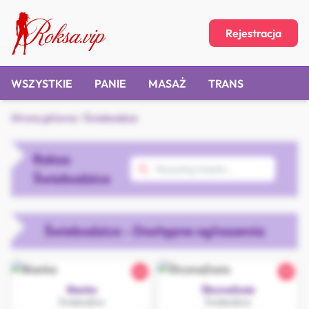
Rejestracja
WSZYSTKIE
PANIE
MASAŻ
TRANS
Strona główna
/
Świebodzice
Roksa
Świebodzice
Świebodzice - Dostępne ogłoszenia
24
25
Bianka
ŚlicznaZosia
Świebodzice
Świebodzice