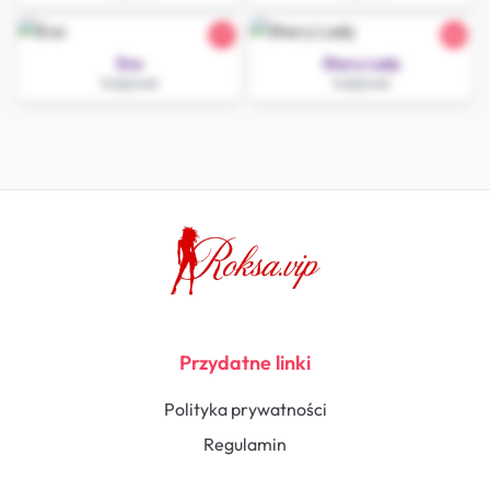
21
26
Eva
Shery Lady
Sulejówek
Sulejówek
Przydatne linki
Polityka prywatności
Regulamin