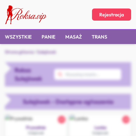
Rejestracja
WSZYSTKIE
PANIE
MASAŻ
TRANS
Strona główna
/
Sulejówek
Roksa
Sulejówek
Sulejówek - Dostępne ogłoszenia
45
20
Prywatnie
Lenka
Sulejówek
Sulejówek