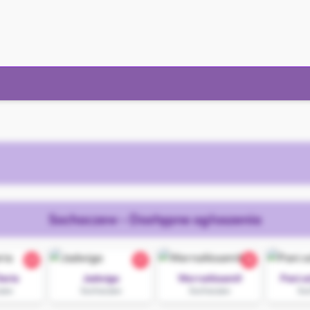
Sochaczew - Dostępne ogłoszenia
23
31
18
aria
Jadwiga
WerraAksamit
Pani o
zew
Sochaczew
Sochaczew
So