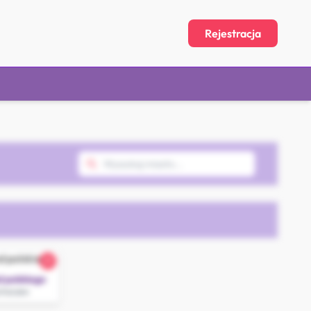
Rejestracja
21
d polskiego
chaczew