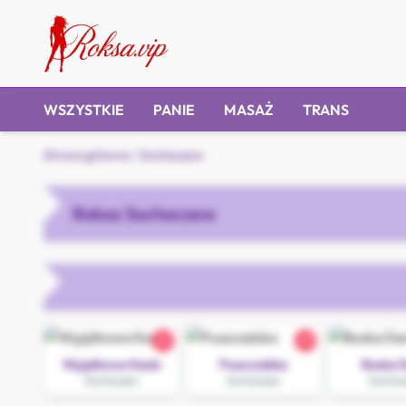
WSZYSTKIE
PANIE
MASAŻ
TRANS
Strona główna
/
Sochaczew
Roksa Sochaczew
21
27
Wyjątkowa Kasia
Puszczalska
Boska D
Sochaczew
Sochaczew
Sochac