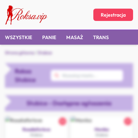
Rejestracja
WSZYSTKIE
PANIE
MASAŻ
TRANS
Strona główna
/
Słubice
Roksa
Słubice
Słubice - Dostępne ogłoszenia
24
21
Rosaliaforlove
Monika
Słubice
Słubice