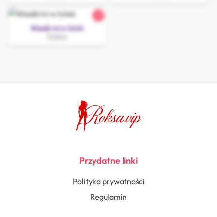
27
Wsadź mi w tyłek
Słubice
Przydatne linki
Polityka prywatności
Regulamin