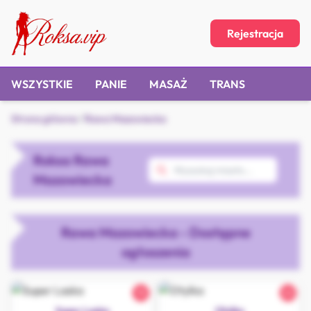
Rejestracja
WSZYSTKIE
PANIE
MASAŻ
TRANS
Strona główna
/
Rawa Mazowiecka
Roksa Rawa
Mazowiecka
Rawa Mazowiecka - Dostępne
ogłoszenia
18
22