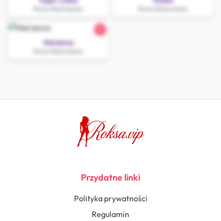
Super Laska
Otylka
Rawa Mazowiecka
Rawa Mazowiecka
21
Marianna
Rawa Mazowiecka
Przydatne linki
Polityka prywatności
Regulamin