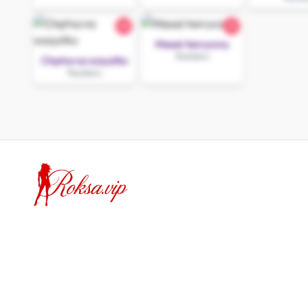
28
25
Masaż tanryczny
Racibórz
Chętna na wszystko
Racibórz