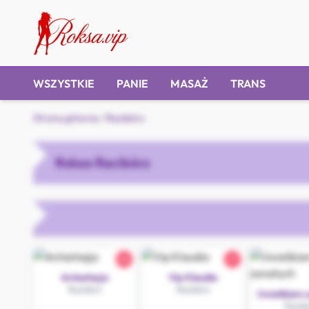
WSZYSTKIE
PANIE
MASAŻ
TRANS
Strona główna
/
Racibórz
Roksa Racibórz
26
21
Antastazja
Vip Klaudia
Racibórz
Racibórz
Uwielbiam 
Racib