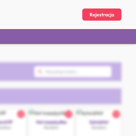
Rejestracja
25
27
18
uraVIP
Hot masażystka
SylwiaHot
cibórz
Racibórz
Racibórz