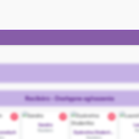
Racibórz - Dostępne ogłoszenia
21
27
25
Sandra
La
Racibórz
Ra
zonatych
Dyskretna Studentka
órz
Racibórz