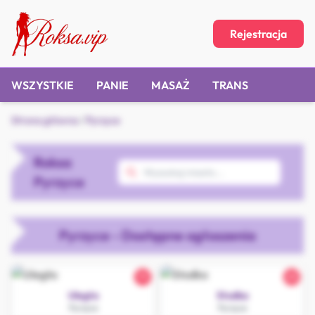
Rejestracja
WSZYSTKIE
PANIE
MASAŻ
TRANS
Strona główna
/
Pyrzyce
Roksa
Pyrzyce
Pyrzyce - Dostępne ogłoszenia
19
25
Uległa
Słodka
Pyrzyce
Pyrzyce