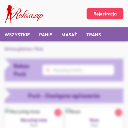
Rejestracja
WSZYSTKIE
PANIE
MASAŻ
TRANS
Strona główna
/
Puck
Roksa
Puck
Puck - Dostępne ogłoszenia
20
25
Wyruchaj mnie
Roxa
Puck
Puck