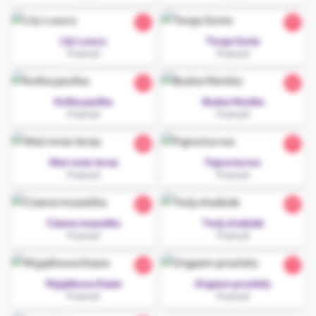
21
19
Lily Luxury
Twoja Sunia
Przemyśl
Przemyśl
32
22
Kotka psotka
Boska Monika
Przemyśl
Przemyśl
38
19
Weź mnie teraz
Fajna kurwa
Przemyśl
Przemyśl
22
25
Ciasna muszelka
Twój słodziak
Przemyśl
Przemyśl
20
27
Wyjątkowa Kasia
Orgazm prostaty
Przemyśl
Przemyśl