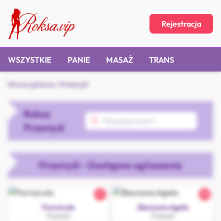
Rejestracja
WSZYSTKIE
PANIE
MASAŻ
TRANS
Strona główna
/
Przemyśl
Roksa
Przemyśl
Przemyśl - Dostępne ogłoszenia
21
28
PornoLola
Zboczona Agata
Przemyśl
Przemyśl