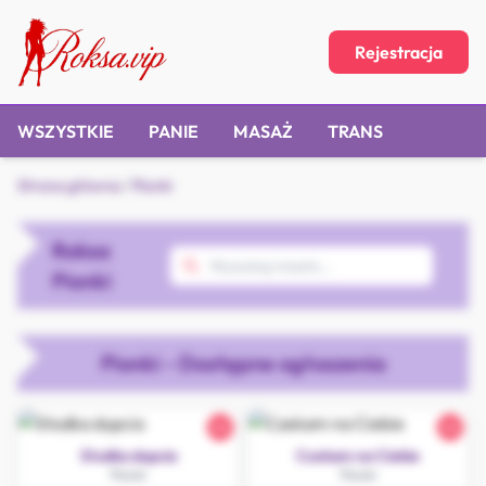
Rejestracja
WSZYSTKIE
PANIE
MASAŻ
TRANS
Strona główna
/
Pionki
Roksa
Pionki
Pionki - Dostępne ogłoszenia
26
26
Słodka dupcia
Czekam na Ciebie
Pionki
Pionki