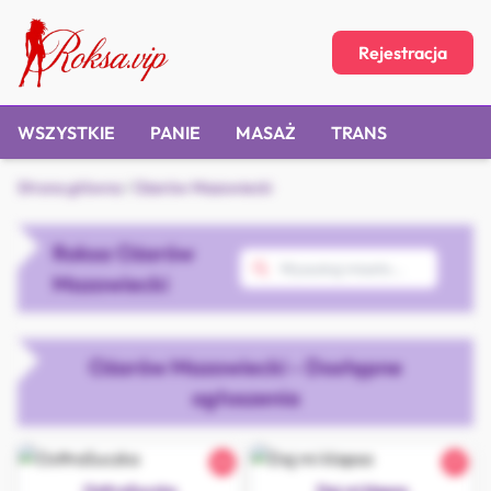
Rejestracja
WSZYSTKIE
PANIE
MASAŻ
TRANS
Strona główna
/
Ożarów Mazowiecki
Roksa Ożarów
Mazowiecki
Ożarów Mazowiecki - Dostępne
ogłoszenia
24
21