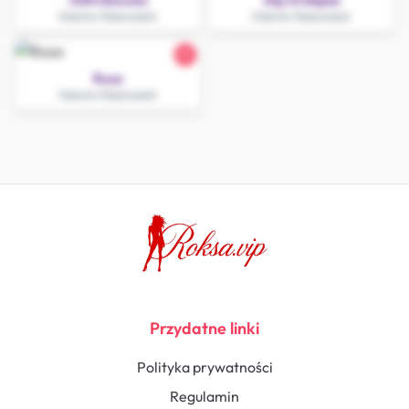
OsttraSuczka
Daj mi klapsa
Ożarów Mazowiecki
Ożarów Mazowiecki
21
Roxa
Ożarów Mazowiecki
Przydatne linki
Polityka prywatności
Regulamin