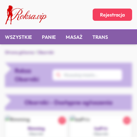
Rejestracja
WSZYSTKIE
PANIE
MASAŻ
TRANS
Strona główna
/
Oborniki
Roksa
Oborniki
Oborniki - Dostępne ogłoszenia
21
36
Rimming
IzaPriv
Oborniki
Oborniki