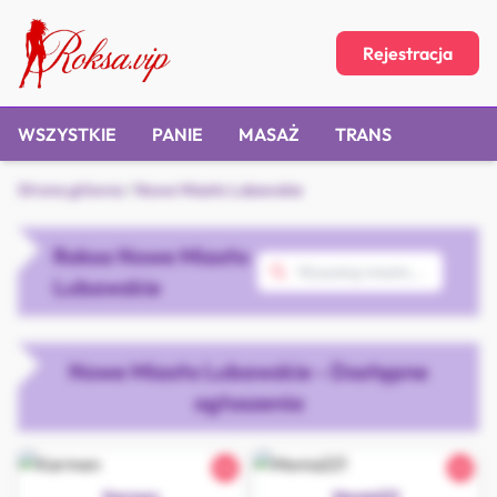
Rejestracja
WSZYSTKIE
PANIE
MASAŻ
TRANS
Strona główna
/
Nowe Miasto Lubawskie
Roksa Nowe Miasto
Lubawskie
Nowe Miasto Lubawskie - Dostępne
ogłoszenia
26
22