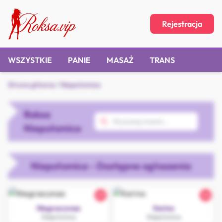
Rejestracja
WSZYSTKIE
PANIE
MASAŻ
TRANS
Strona główna
/
Niepołomice
Roksa
Niepołomice
Niepołomice - Dostępne ogłoszenia
25
36
Niegrzecznaa
Karina
Niepołomice
Niepołomice