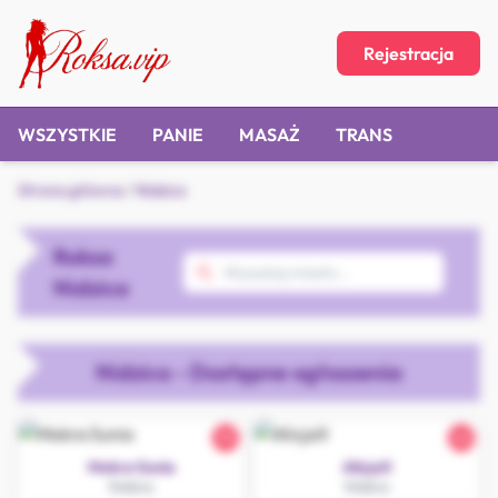
Rejestracja
WSZYSTKIE
PANIE
MASAŻ
TRANS
Strona główna
/
Nidzica
Roksa
Nidzica
Nidzica - Dostępne ogłoszenia
35
26
Mokra Sunia
AlicjaX
Nidzica
Nidzica