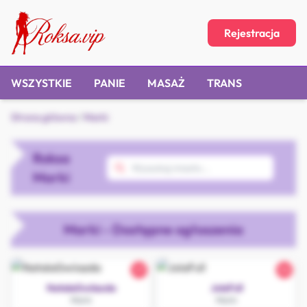
Rejestracja
WSZYSTKIE
PANIE
MASAŻ
TRANS
Strona główna
/
Marki
Roksa
Marki
Marki - Dostępne ogłoszenia
27
32
NatalaGwiiazda
JolaFull
Marki
Marki