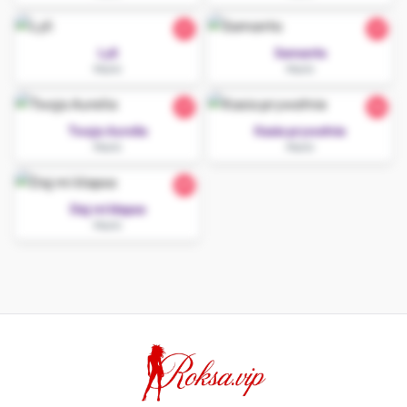
21
27
Lyli
Samanta
Marki
Marki
27
34
Twoja Aurelia
Kasia prywatnie
Marki
Marki
29
Daj mi klapsa
Marki