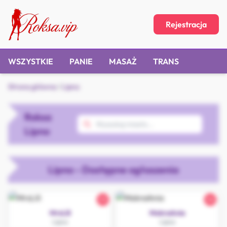
Rejestracja
WSZYSTKIE
PANIE
MASAŻ
TRANS
Strona główna
/
Lipno
Roksa
Lipno
Lipno - Dostępne ogłoszenia
33
36
MrsLili
MokraAnia
Lipno
Lipno