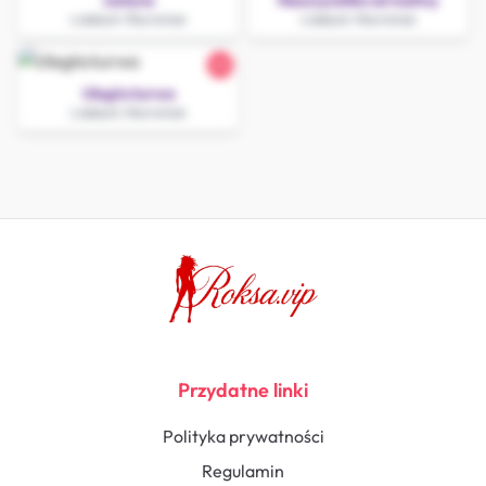
Justyna
Nauczycielka od matmy
Lidzbark Warmiński
Lidzbark Warmiński
22
Uległa kurwa
Lidzbark Warmiński
Przydatne linki
Polityka prywatności
Regulamin