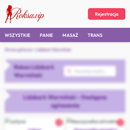
Rejestracja
WSZYSTKIE
PANIE
MASAŻ
TRANS
Strona główna
/
Lidzbark Warmiński
Roksa Lidzbark
Warmiński
Lidzbark Warmiński - Dostępne
ogłoszenia
21
21