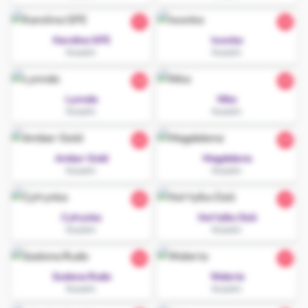
31
33
Karolina GFE
Iwonka
Koszalin
Koszalin
30
29
Lynnda
Nika
Koszalin
Koszalin
22
29
Amber Gold
Magdalena
Koszalin
Koszalin
25
27
Cytrynka
Hot tylko Dziś
Koszalin
Koszalin
32
27
Szalona Ruda
Waleria
Koszalin
Koszalin