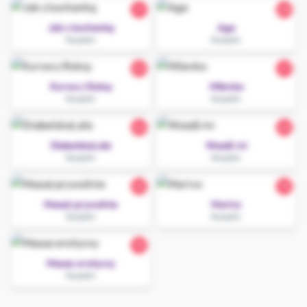
21
20
Jak z kochanką
Aga
Koszalin
Koszalin
23
27
Kurwa z Roksy
Milenka
Koszalin
Koszalin
26
24
DiabelskaLala
Wsadź mi
Koszalin
Koszalin
22
18
Masaż prywatnie
Marivo
Koszalin
Koszalin
18
Masaz erotycny
Koszalin