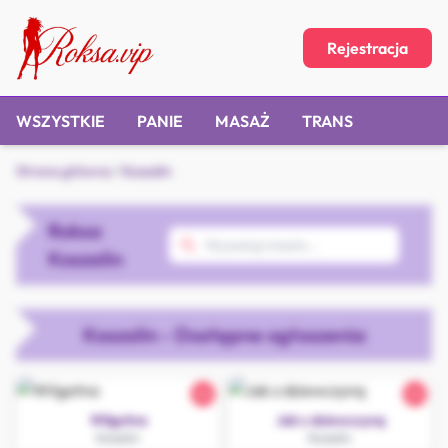
Rejestracja
WSZYSTKIE
PANIE
MASAŻ
TRANS
Strona główna
/
Koszalin
Roksa
Koszalin
Koszalin - Dostępne ogłoszenia
26
22
Wilgotna
Jak z dziewczyną
Koszalin
Koszalin