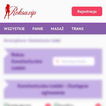
Rejestracja
WSZYSTKIE
PANIE
MASAŻ
TRANS
Strona główna
/
Konstantynów Łódzki
Roksa
Konstantynów
Łódzki
Konstantynów Łódzki - Dostępne
ogłoszenia