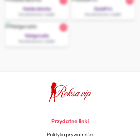
27
20
Każda dziurka
ZosiaPriv
Konstantynów Łódzki
Konstantynów Łódzki
25
Małgorzata
Konstantynów Łódzki
Przydatne linki
Polityka prywatności