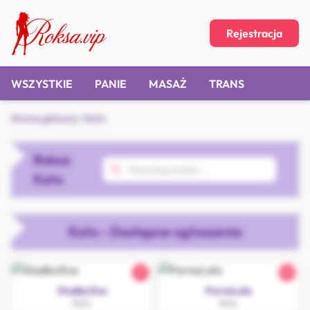
Rejestracja
WSZYSTKIE
PANIE
MASAŻ
TRANS
Strona główna
/
Koło
Roksa
Koło
Koło - Dostępne ogłoszenia
21
23
Słodka Eva
PornoLola
Koło
Koło