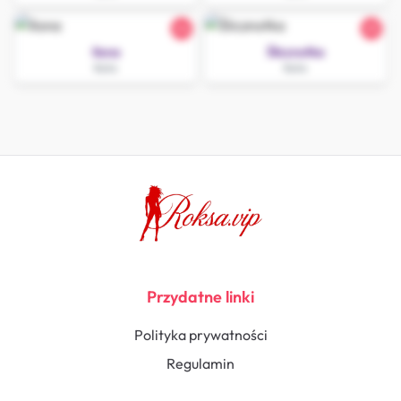
24
25
Ilona
Ślicznotka
Koło
Koło
Przydatne linki
Polityka prywatności
Regulamin