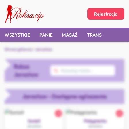
Rejestracja
WSZYSTKIE
PANIE
MASAŻ
TRANS
Strona główna
/
Jarosław
Roksa
Jarosław
Jarosław - Dostępne ogłoszenia
25
22
SoniaX
Pielęgniarka
Jarosław
Jarosław