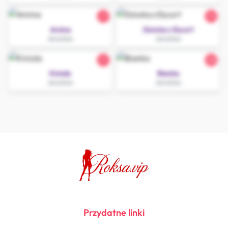
27
34
Amina
Dziwka z Escort
Jarosław
Jarosław
21
28
Kiniula
Bianka
Jarosław
Jarosław
Przydatne linki