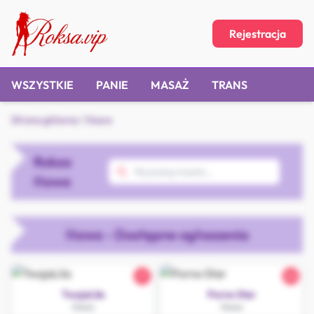
Rejestracja
WSZYSTKIE
PANIE
MASAŻ
TRANS
Strona główna
/
Iława
Roksa
Iława
Iława - Dostępne ogłoszenia
21
26
TwojaLila
Porno Star
Iława
Iława