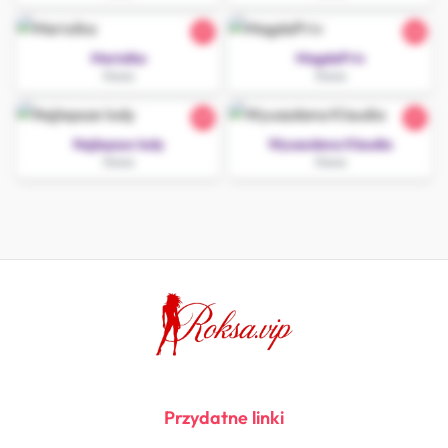
21
22
Mariolka
MagdaPriv
Iława
Iława
29
21
Najlepsze lody
Wyuazdana Klaudia
Iława
Iława
Przydatne linki