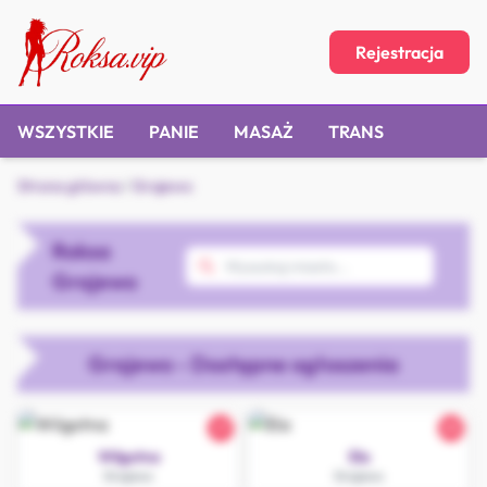
Rejestracja
WSZYSTKIE
PANIE
MASAŻ
TRANS
Strona główna
/
Grajewo
Roksa
Grajewo
Grajewo - Dostępne ogłoszenia
27
25
Wilgotna
Ela
Grajewo
Grajewo