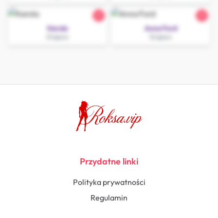
21
31
Karola
Anna Ford
Grajewo
Grajewo
Przydatne linki
Polityka prywatności
Regulamin