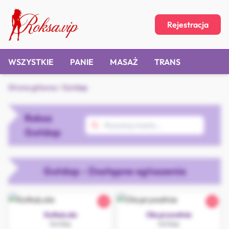
Rejestracja
WSZYSTKIE
PANIE
MASAŻ
TRANS
Strona główna
/
Gołdap
Roksa
Gołdap
Gołdap - Dostępne ogłoszenia
26
32
KotkaLola
Ola prywatnie
Gołdap
Gołdap