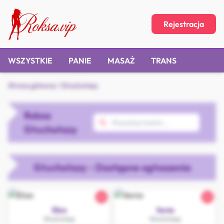
Rejestracja
WSZYSTKIE
PANIE
MASAŻ
TRANS
Strona główna
/
Głuchołazy
Roksa
Głuchołazy
Głuchołazy - Dostępne ogłoszenia
26
32
Eliza
Xenia
Głuchołazy
Głuchołazy