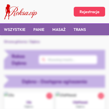
Rejestracja
WSZYSTKIE
PANIE
MASAŻ
TRANS
Strona główna
/
Dębno
Roksa
Dębno
Dębno - Dostępne ogłoszenia
27
22
Ula
UlaMasaż
Dębno
Dębno