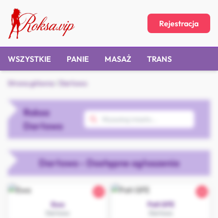
Rejestracja
WSZYSTKIE
PANIE
MASAŻ
TRANS
Strona główna
/
Darłowo
Roksa
Darłowo
Darłowo - Dostępne ogłoszenia
23
26
Ewa
Pati GFE
Darłowo
Darłowo