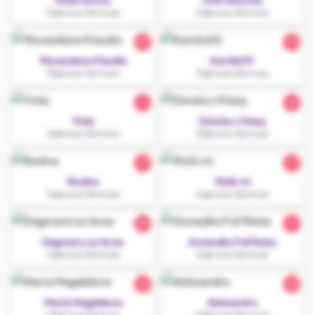
Dzika kocica
OsttraSuczka
Dąbrowa Górnicza
Dąbrowa Górnicza
29
30
Wyuazdana Klaudia
KamilaXX
Dąbrowa Górnicza
Dąbrowa Górnicza
27
18
Viola
Dziwka z Klasą
Dąbrowa Górnicza
Dąbrowa Górnicza
27
27
Realna
Wyliż mi
Dąbrowa Górnicza
Dąbrowa Górnicza
30
21
Dagmara na teraz
Gwiazdka Full Relax
Dąbrowa Górnicza
Dąbrowa Górnicza
26
20
Maria Magdalena
Aleksandra
Dąbrowa Górnicza
Dąbrowa Górnicza