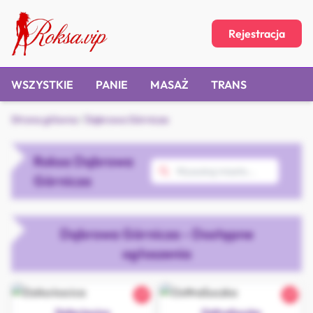
Rejestracja
WSZYSTKIE
PANIE
MASAŻ
TRANS
Strona główna
/
Dąbrowa Górnicza
Roksa Dąbrowa
Górnicza
Dąbrowa Górnicza - Dostępne
ogłoszenia
27
27