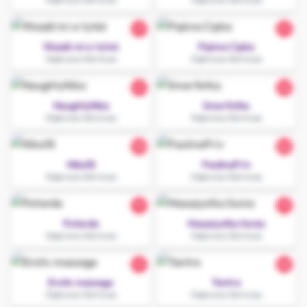
27
21
Wsadź mi w tyłek
Piękna Cipka
Dąbrowa Górnicza
Dąbrowa Górnicza
21
32
NaughtyNika
Smerfetka
Dąbrowa Górnicza
Dąbrowa Górnicza
30
22
Nika18
PaulinaPriv
Dąbrowa Górnicza
Dąbrowa Górnicza
19
19
Petarda
Masażystka Sonia
Dąbrowa Górnicza
Dąbrowa Górnicza
21
22
Erotic massage
Tantra
Dąbrowa Górnicza
Dąbrowa Górnicza