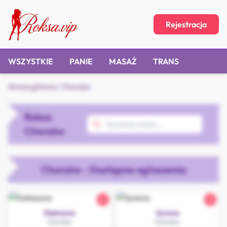
Rejestracja
WSZYSTKIE
PANIE
MASAŻ
TRANS
Strona główna
/
Chorzów
Roksa
Chorzów
Chorzów - Dostępne ogłoszenia
22
22
Datezone
Syrena
Chorzów
Chorzów