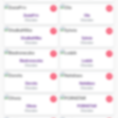
19
26
ZosiaPriv
Ola
Chorzów
Chorzów
27
26
SłodkaMilka
Sylwia
Chorzów
Chorzów
21
27
Biedroneczka
Lodzik
Chorzów
Chorzów
21
23
Dorota
Nataliaxx
Chorzów
Chorzów
27
22
Oliwia
PORNSTAR
Chorzów
Chorzów