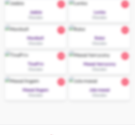
21
19
Jadzia
Lenka
Chorzów
Chorzów
19
24
MonikaX
Roksi
Chorzów
Chorzów
20
25
TinaPriv
Masaż tanryczny
Chorzów
Chorzów
23
22
Masaż lingam
Jula masaż
Chorzów
Chorzów