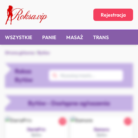
Rejestracja
WSZYSTKIE
PANIE
MASAŻ
TRANS
Strona główna
/
Bytów
Roksa
Bytów
Bytów - Dostępne ogłoszenia
33
21
DariaPriv
Eamore
Bytów
Bytów