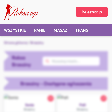
Rejestracja
WSZYSTKIE
PANIE
MASAŻ
TRANS
Strona główna
/
Brzeziny
Roksa
Brzeziny
Brzeziny - Dostępne ogłoszenia
33
27
Sonia
Pati
Brzeziny
Brzeziny