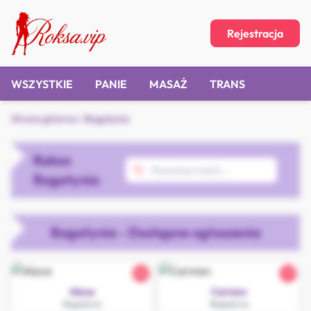
Rejestracja
WSZYSTKIE
PANIE
MASAŻ
TRANS
Strona główna
/
Bogatynia
Roksa
Bogatynia
Bogatynia - Dostępne ogłoszenia
26
27
Alexa
Carmen
Bogatynia
Bogatynia