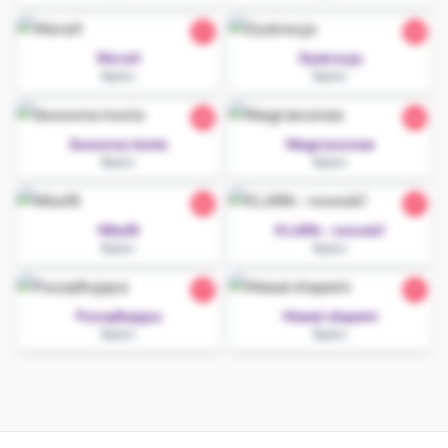
21
22
WeraX
Dyskrecja
Będzin
Będzin
28
24
Sexowna niunia
Niegrzecznaa
Będzin
Będzin
26
21
Nika18
KLARA - nowość!
Będzin
Będzin
27
21
Początkująca
Masaż stopami
Będzin
Będzin