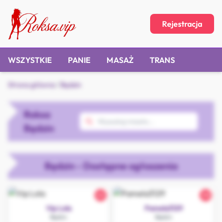
Rejestracja
WSZYSTKIE
PANIE
MASAŻ
TRANS
Strona główna
/
Będzin
Roksa
Będzin
Będzin - Dostępne ogłoszenia
22
30
Vip Lola
Pamela3129
Będzin
Będzin